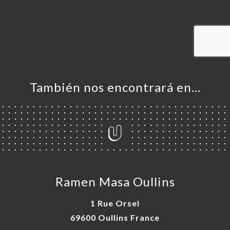
ERVA
IDO
ERÍA
EÑA
NÚ
También nos encontrará en…
ACTO
Ramen Masa Oullins
1 Rue Orsel
69600 Oullins France