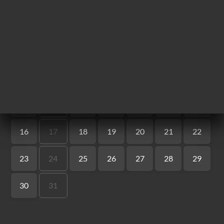
ー
約
文