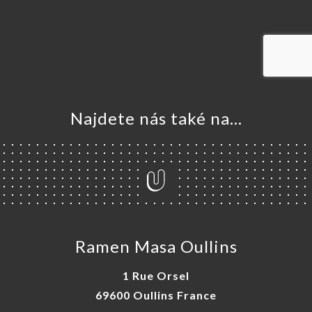
VOVAT
DNAT
ERIE
ENZE
ÍDKA
Najdete nás také na...
TAKT
Ramen Masa Oullins
1 Rue Orsel
69600 Oullins France