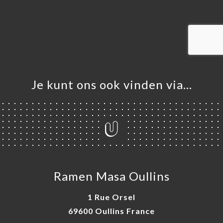
ME
VEREN
ELLEN
ERIJ
IEW
NU
Je kunt ons ook vinden via…
TACT
Ramen Masa Oullins
1 Rue Orsel
69600 Oullins France