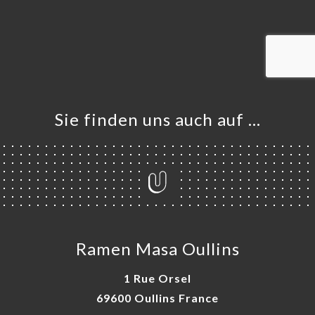
VIEREN
LLUNG
ERIE
RTUNG
NÜ
Sie finden uns auch auf …
TAKT
Ramen Masa Oullins
1 Rue Orsel
69600 Oullins France