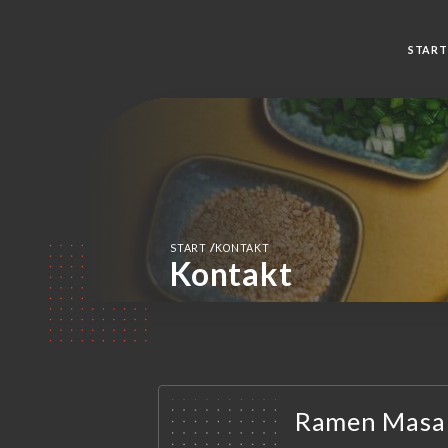
START
/
START
KONTAKT
Kontakt
Ramen Masa 