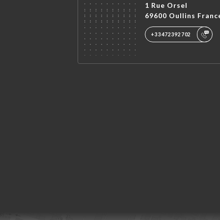
1 Rue Orsel
69600 Oullins Franc
+33472392702