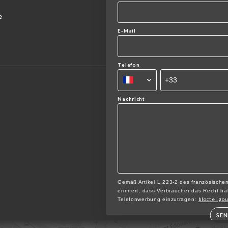
e
E-Mail
Telefon
Nachricht
Gemäß Artikel L.223-2 des französische
erinnert, dass Verbraucher das Recht hab
bloctel.gou
Telefonwerbung einzutragen:
SE