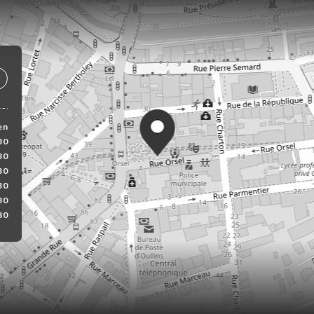
en
30
30
30
30
30
30