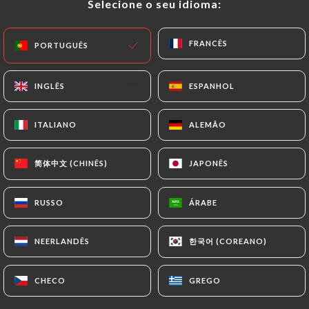
Selecione o seu idioma:
Selecione o seu idioma:
PT
MENU
FRANCÊS
FRANCÊS
PORTUGUÊS
PORTUGUÊS
INGLÊS
INGLÊS
ESPANHOL
ESPANHOL
ITALIANO
ITALIANO
ALEMÃO
ALEMÃO
/
PÁGINA INICIAL
CONTACTO
Contacto
简体中文 (CHINÊS)
简体中文 (CHINÊS)
JAPONÊS
JAPONÊS
RUSSO
RUSSO
ÁRABE
ÁRABE
한국어 (COREANO)
한국어 (COREANO)
NEERLANDÊS
NEERLANDÊS
CHECO
CHECO
GREGO
GREGO
Ramen Masa Oullins