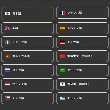
メニュー
JA
フランス語
フランス語
日本語
日本語
英語
英語
スペイン語
スペイン語
イタリア語
イタリア語
ドイツ語
ドイツ語
/
ホーム
連絡先
連絡先
ポルトガル語
ポルトガル語
简体中文（中国語）
简体中文（中国語）
ロシア語
ロシア語
アラビア語
アラビア語
オランダ語
オランダ語
한국어（韓国語）
한국어（韓国語）
チェコ語
チェコ語
ギリシャ語
ギリシャ語
Ramen Masa Oullins