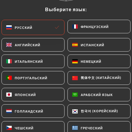
Выберите язык:
Выберите язык:
RU
МЕНЮ
ФРАНЦУЗСКИЙ
ФРАНЦУЗСКИЙ
РУССКИЙ
РУССКИЙ
АНГЛИЙСКИЙ
АНГЛИЙСКИЙ
ИСПАНСКИЙ
ИСПАНСКИЙ
/
ГЛАВНАЯ СТРАНИЦА
СВЯЗАТЬСЯ С НАМИ
ИТАЛЬЯНСКИЙ
ИТАЛЬЯНСКИЙ
НЕМЕЦКИЙ
НЕМЕЦКИЙ
Связаться С Нами
简体中文 (КИТАЙСКИЙ)
简体中文 (КИТАЙСКИЙ)
ПОРТУГАЛЬСКИЙ
ПОРТУГАЛЬСКИЙ
ЯПОНСКИЙ
ЯПОНСКИЙ
АРАБСКИЙ ЯЗЫК
АРАБСКИЙ ЯЗЫК
한국어 (КОРЕЙСКИЙ)
한국어 (КОРЕЙСКИЙ)
ГОЛЛАНДСКИЙ
ГОЛЛАНДСКИЙ
Ramen Masa Oullins
ЧЕШСКИЙ
ЧЕШСКИЙ
ГРЕЧЕСКИЙ
ГРЕЧЕСКИЙ