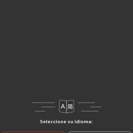
ES
MENÚ
Seleccione su idioma:
Seleccione su idioma: