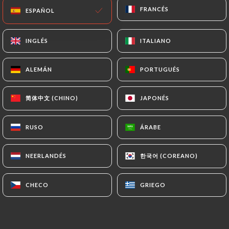
Cerrado. Abrimos a las 18:00.
FRANCÉS
FRANCÉS
ESPAÑOL
ESPAÑOL
INGLÉS
INGLÉS
ITALIANO
ITALIANO
ALEMÁN
ALEMÁN
PORTUGUÉS
PORTUGUÉS
Ramen Masa Oullins
简体中文 (CHINO)
简体中文 (CHINO)
JAPONÉS
JAPONÉS
RESEÑA 13
RUSO
RUSO
ÁRABE
ÁRABE
RESTAURANT JAPONAIS
1 Rue Orsel
한국어 (COREANO)
한국어 (COREANO)
NEERLANDÉS
NEERLANDÉS
69600 Oullins France
CHECO
CHECO
GRIEGO
GRIEGO
¿Quiénes somos?