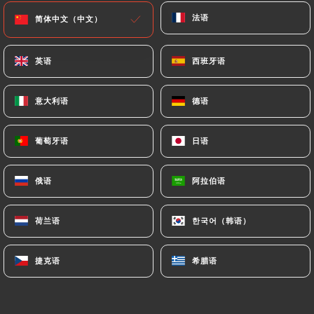
今日停业
法语
法语
简体中文（中文）
简体中文（中文）
英语
英语
西班牙语
西班牙语
意大利语
意大利语
德语
德语
Ramen Masa Oullins
葡萄牙语
葡萄牙语
日语
日语
13 评论
RESTAURANT JAPONAIS
俄语
俄语
阿拉伯语
阿拉伯语
1 Rue Orsel
69600 Oullins France
荷兰语
荷兰语
한국어（韩语）
한국어（韩语）
捷克语
捷克语
希腊语
希腊语
餐厅简介