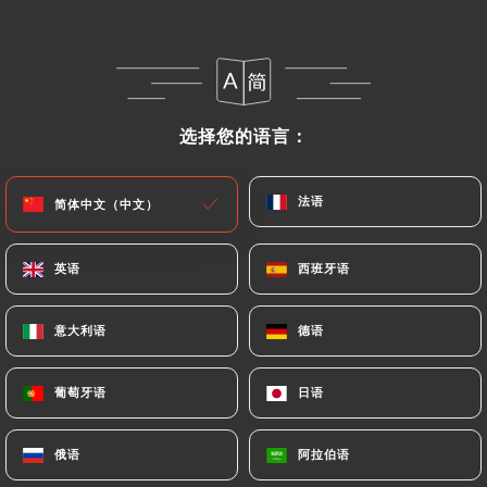
菜单
ZH
选择您的语言：
选择您的语言：
法语
法语
简体中文（中文）
简体中文（中文）
/
主页
评价
评价
英语
英语
西班牙语
西班牙语
意大利语
意大利语
德语
德语
13 Uniiti 评论
葡萄牙语
葡萄牙语
日语
日语
4.6 / 5
俄语
俄语
阿拉伯语
阿拉伯语
评论已核实，100% 真实。