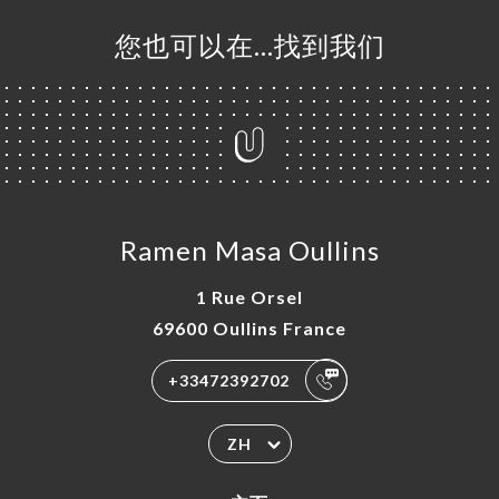
您也可以在…找到我们
Ramen Masa Oullins
1 Rue Orsel
69600 Oullins France
+33472392702
ZH