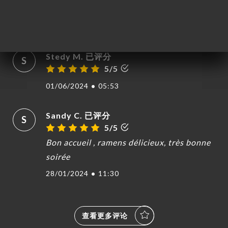
Accueil chaleureux qualité des plats
05/02/2025
•
07:33
Stedy M. 已评分
S
5/5
01/06/2024
•
05:53
Sandy C. 已评分
S
5/5
Bon accueil , ramens délicieux, très bonne
soirée
28/01/2024
•
11:30
查看更多评论