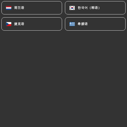
荷兰语
荷兰语
한국어（韩语）
한국어（韩语）
Honorine B. 已评分
H
捷克语
捷克语
希腊语
希腊语
5/5
Le repas un vrai délice et très gourmand !
Nous avons beaucoup apprécié avec mon
conjoint ! Surtout pour les fanatique de
ramen!
23/05/2026
•
06:08
Laurent D. 已评分
L
5/5
22/02/2026
•
03:33
Christophe G. 已评分
C
4/5