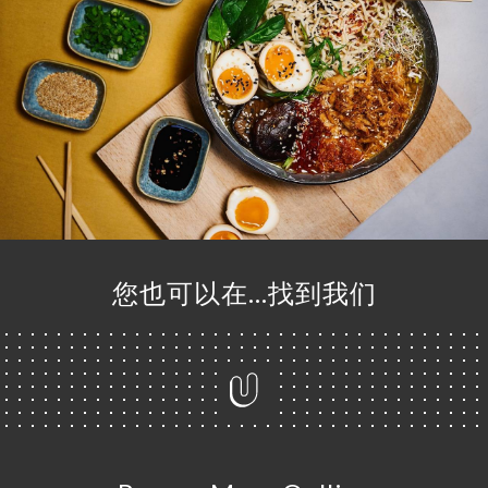
页
您也可以在…找到我们
订
单
库
价
单
系