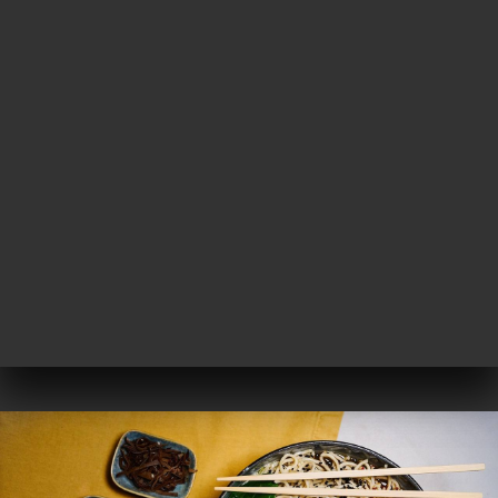
菜单
ZH
/
主页
图库
图库