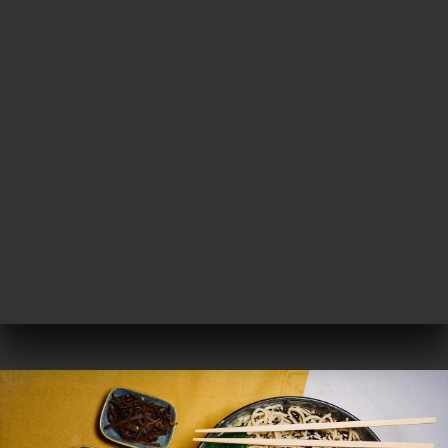
IT
MENU
/
PAGINA INIZIALE
GALLERIA
Galleria