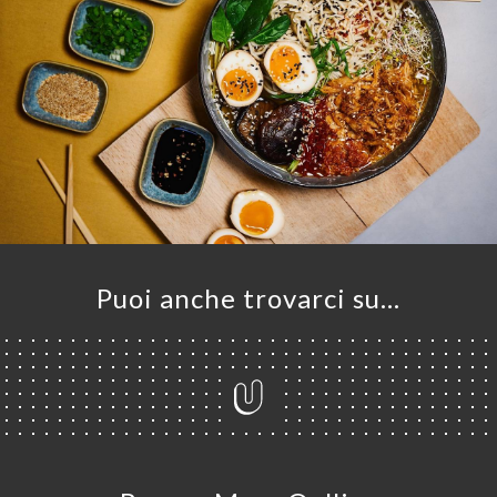
A
Puoi anche trovarci su…
LE
NOTA
INA
ERIA
SIONE
NU