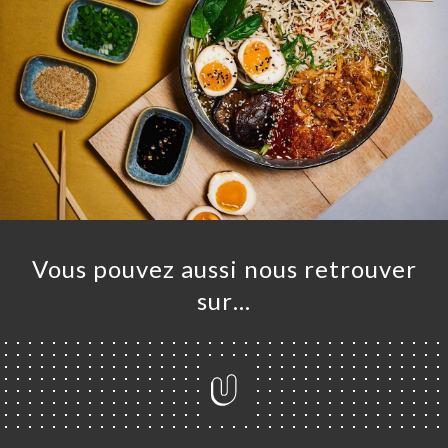
Vous pouvez aussi nous retrouver
UEIL
sur…
RVER
ANDER
ERIE
IS
RTE