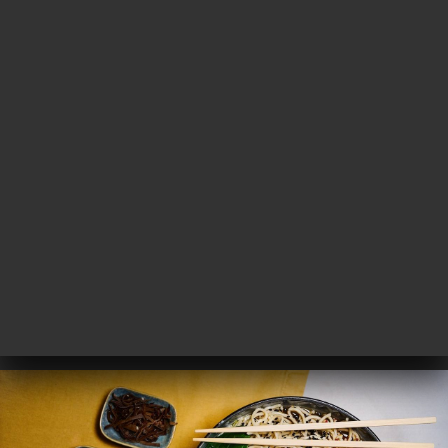
FR
MENU
/
ACCUEIL
GALERIE
Galerie