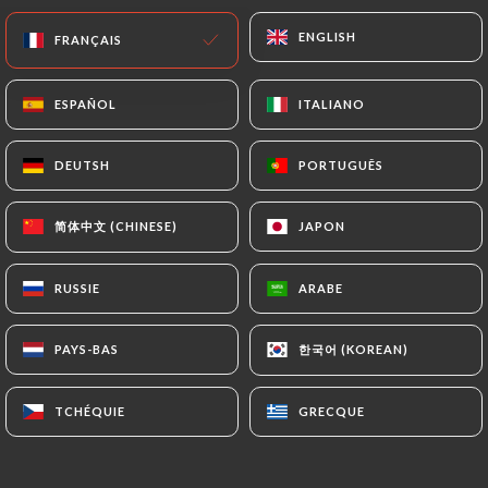
Fermé - Ouvre à 18:00
ENGLISH
ENGLISH
FRANÇAIS
FRANÇAIS
ESPAÑOL
ESPAÑOL
ITALIANO
ITALIANO
DEUTSH
DEUTSH
PORTUGUÊS
PORTUGUÊS
Ramen Masa Oullins
简体中文 (CHINESE)
简体中文 (CHINESE)
JAPON
JAPON
13 AVIS
RESTAURANT JAPONAIS
RUSSIE
RUSSIE
ARABE
ARABE
1 Rue Orsel
69600 Oullins France
한국어 (KOREAN)
한국어 (KOREAN)
PAYS-BAS
PAYS-BAS
TCHÉQUIE
TCHÉQUIE
GRECQUE
GRECQUE
Qui sommes nous?