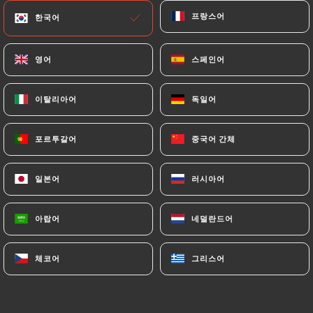
현재 휴무 중
프랑스어
프랑스어
한국어
한국어
영어
영어
스페인어
스페인어
이탈리아어
이탈리아어
독일어
독일어
Ramen Masa Oullins
포르투갈어
포르투갈어
중국어 간체
중국어 간체
13 리뷰
일본어
일본어
러시아어
러시아어
RESTAURANT JAPONAIS
1 Rue Orsel
아랍어
아랍어
네덜란드어
네덜란드어
69600 Oullins France
체코어
체코어
그리스어
그리스어
소개