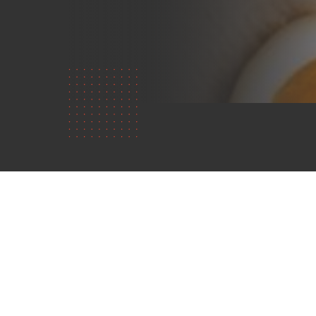
Ποιοι
είμαστε;