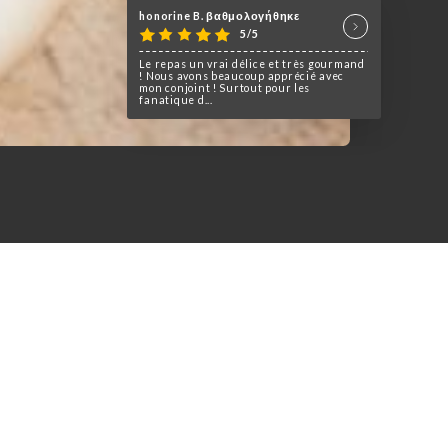
honorine B. βαθμολογήθηκε
5/5
Le repas un vrai délice et très gourmand
! Nous avons beaucoup apprécié avec
mon conjoint ! Surtout pour les
fanatique d...
ous invite à déguster les
es.
arge carte et un large choix
es goûts.