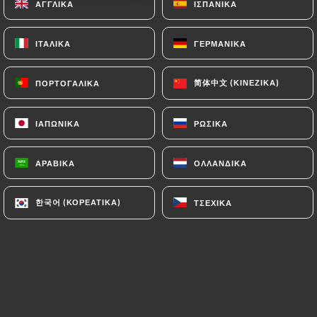
ΑΓΓΛΙΚΆ
ΑΓΓΛΙΚΆ
ΙΣΠΑΝΙΚΆ
ΙΣΠΑΝΙΚΆ
12.50€
ΙΤΑΛΙΚΆ
ΙΤΑΛΙΚΆ
ΓΕΡΜΑΝΙΚΆ
ΓΕΡΜΑΝΙΚΆ
Las vegas - 12pcs
14.80€
简体中文 (ΚΙΝΈΖΙΚΑ)
简体中文 (ΚΙΝΈΖΙΚΑ)
ΠΟΡΤΟΓΑΛΙΚΆ
ΠΟΡΤΟΓΑΛΙΚΆ
Maki arc-en-ciel
9.80€
ΙΑΠΩΝΙΚΆ
ΙΑΠΩΝΙΚΆ
ΡΩΣΙΚΆ
ΡΩΣΙΚΆ
Roll saumon cheese spicy
ΑΡΑΒΙΚΆ
ΑΡΑΒΙΚΆ
ΟΛΛΑΝΔΙΚΆ
ΟΛΛΑΝΔΙΚΆ
15.80€
한국어 (ΚΟΡΕΆΤΙΚΑ)
한국어 (ΚΟΡΕΆΤΙΚΑ)
ΤΣΈΧΙΚΑ
ΤΣΈΧΙΚΑ
Saumon mi-cuit
14.80€
Crunchy roll
9.80€